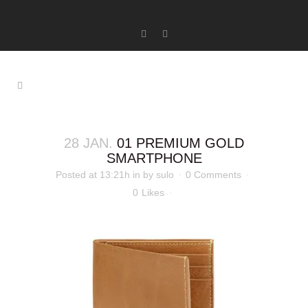
28 JAN.
01 PREMIUM GOLD
SMARTPHONE
Posted at 13:21h
in
by
sulo
0 Comments
0
Likes