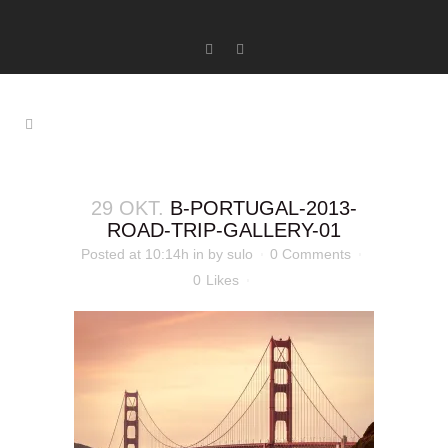
29 OKT.
B-PORTUGAL-2013-
ROAD-TRIP-GALLERY-01
Posted at 10:14h
in
by
sulo
0 Comments
0
Likes