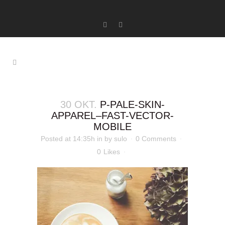
30 OKT.
P-PALE-SKIN-
APPAREL–FAST-VECTOR-
MOBILE
Posted at 14:35h
in
by
sulo
0 Comments
0
Likes