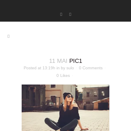
11 MAI
PIC1
Posted at 13:19h
in
by
sulo
0 Comments
0
Likes